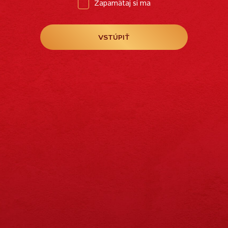
Zapamätaj si ma
VSTÚPIŤ